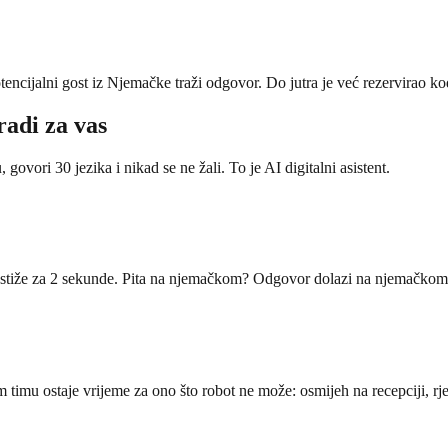
encijalni gost iz Njemačke traži odgovor. Do jutra je već rezervirao k
radi za vas
ovori 30 jezika i nikad se ne žali. To je AI digitalni asistent.
 stiže za 2 sekunde. Pita na njemačkom? Odgovor dolazi na njemačkom.
timu ostaje vrijeme za ono što robot ne može: osmijeh na recepciji, rješ