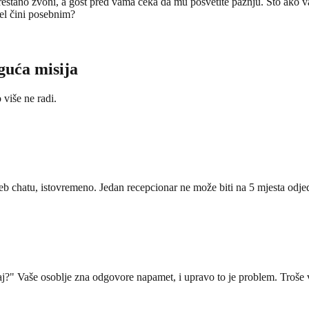
i neprestano zvoni, a gost pred vama čeka da mu posvetite pažnju. Što ak
tel čini posebnim?
guća misija
više ne radi.
 chatu, istovremeno. Jedan recepcionar ne može biti na 5 mjesta odj
aj?" Vaše osoblje zna odgovore napamet, i upravo to je problem. Troše