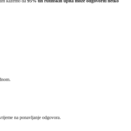
o vam kažemo da
95% tih rutinskih upita može odgovoriti netko
ednom.
 vrijeme na ponavljanje odgovora.