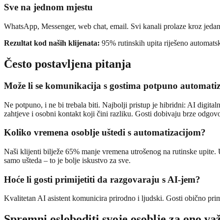
Sve na jednom mjestu
WhatsApp, Messenger, web chat, email. Svi kanali prolaze kroz jedan
Rezultat kod naših klijenata:
95% rutinskih upita riješeno automats
Često postavljena pitanja
Može li se komunikacija s gostima potpuno automatiz
Ne potpuno, i ne bi trebala biti. Najbolji pristup je hibridni: AI digi
zahtjeve i osobni kontakt koji čini razliku. Gosti dobivaju brze odgovo
Koliko vremena osoblje uštedi s automatizacijom?
Naši klijenti bilježe 65% manje vremena utrošenog na rutinske upite. U 
samo ušteda – to je bolje iskustvo za sve.
Hoće li gosti primijetiti da razgovaraju s AI-jem?
Kvalitetan AI asistent komunicira prirodno i ljudski. Gosti obično pri
Spremni osloboditi svoje osoblje za ono va