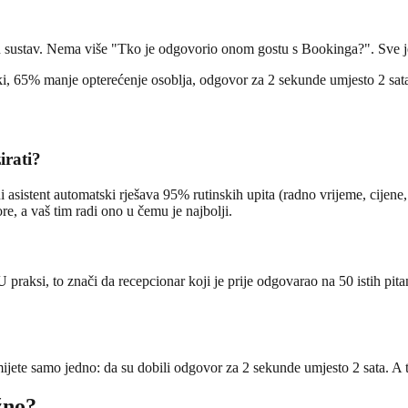
 sustav. Nema više "Tko je odgovorio onom gostu s Bookinga?". Sve je
ki, 65% manje opterećenje osoblja, odgovor za 2 sekunde umjesto 2 sat
irati?
talni asistent automatski rješava 95% rutinskih upita (radno vrijeme, cije
re, a vaš tim radi ono u čemu je najbolji.
praksi, to znači da recepcionar koji je prije odgovarao na 50 istih pita
mijete samo jedno: da su dobili odgovor za 2 sekunde umjesto 2 sata. A t
žno?