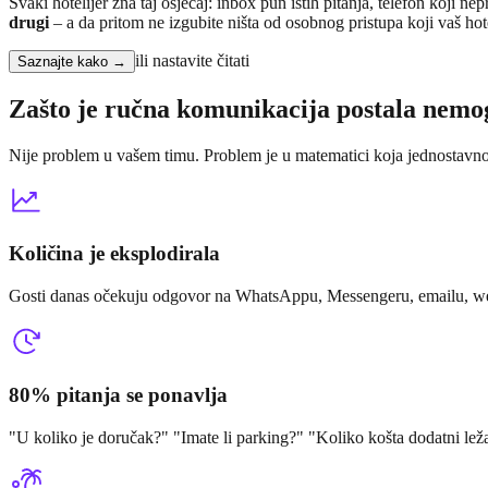
Svaki hotelijer zna taj osjećaj: inbox pun istih pitanja, telefon koj
drugi
– a da pritom ne izgubite ništa od osobnog pristupa koji vaš ho
ili nastavite čitati
Saznajte kako →
Zašto je ručna komunikacija postala nemo
Nije problem u vašem timu. Problem je u matematici koja jednostavno 
Količina je eksplodirala
Gosti danas očekuju odgovor na WhatsAppu, Messengeru, emailu, web
80% pitanja se ponavlja
"U koliko je doručak?" "Imate li parking?" "Koliko košta dodatni lež