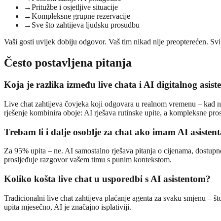
→
Pritužbe i osjetljive situacije
→
Kompleksne grupne rezervacije
→
Sve što zahtijeva ljudsku prosudbu
Vaši gosti uvijek dobiju odgovor. Vaš tim nikad nije preopterećen. Svi
Često postavljena pitanja
Koja je razlika između live chata i AI digitalnog asist
Live chat zahtijeva čovjeka koji odgovara u realnom vremenu – kad nem
rješenje kombinira oboje: AI rješava rutinske upite, a kompleksne pro
Trebam li i dalje osoblje za chat ako imam AI asisten
Za 95% upita – ne. AI samostalno rješava pitanja o cijenama, dostupnos
prosljeđuje razgovor vašem timu s punim kontekstom.
Koliko košta live chat u usporedbi s AI asistentom?
Tradicionalni live chat zahtijeva plaćanje agenta za svaku smjenu – št
upita mjesečno, AI je značajno isplativiji.