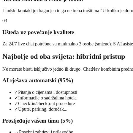
Ljudski kontakt je dragocjen te ga ne treba trošiti na "U koliko je doruč
03
Ušteda uz povećanje kvalitete
Za 24/7 live chat potrebne su minimalno 3 osobe (smjene). S AI asiste
Najbolje od oba svijeta: hibridni pristup
Ne morate birati isključivo jedno ili drugo. ChatNav kombinira prednos
AI rješava automatski (95%)
✓
Pitanja o cijenama i dostupnosti
✓
Informacije o sadržajima hotela
✓
Check-in/check-out procedure
✓
Upute, parking, doručak...
Prosljeđuje vašem timu (5%)
→
Posebni zahtjevi i prilagodbe