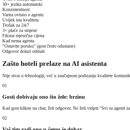
30+ jezika automatski
Konzistentnost
Varira ovisno o agentu
Uvijek ista kvaliteta
Trošak za 24/7
3+ plaće za smjene
Fiksna mjesečna cijena
Kad nema agenta
"Ostavite poruku" (gost često odustane)
Odgovor dolazi odmah
Zašto hoteli prelaze na AI asistenta
Nije stvar u tehnologiji, već u značajnom podizanju kvalitete komunik
01
Gosti dobivaju ono što žele: brzinu
Kad gost klikne na chat, želi odgovor. Ne želi vidjeti "Svi su agenti za
02
Vaš tim radi ono u čemu je dobar