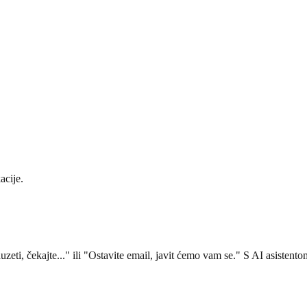
acije.
uzeti, čekajte..." ili "Ostavite email, javit ćemo vam se." S AI asistento