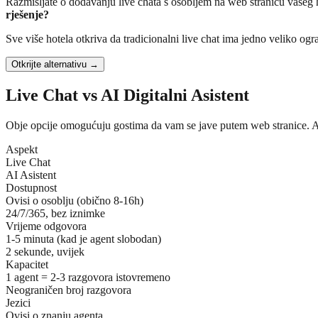
Razmišljate o dodavanju live chata s osobljem na web stranicu vašeg h
rješenje?
Sve više hotela otkriva da tradicionalni live chat ima jedno veliko ogra
Otkrijte alternativu →
Live Chat vs AI Digitalni Asistent
Obje opcije omogućuju gostima da vam se jave putem web stranice. Ali 
Aspekt
Live Chat
AI Asistent
Dostupnost
Ovisi o osoblju (obično 8-16h)
24/7/365, bez iznimke
Vrijeme odgovora
1-5 minuta (kad je agent slobodan)
2 sekunde, uvijek
Kapacitet
1 agent = 2-3 razgovora istovremeno
Neograničen broj razgovora
Jezici
Ovisi o znanju agenta