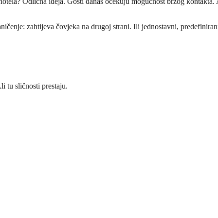
otela? Odlična ideja. Gosti danas očekuju mogućnost brzog kontakta. Ali 
ničenje: zahtijeva čovjeka na drugoj strani. Ili jednostavni, predefinira
tu sličnosti prestaju.