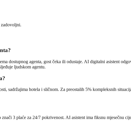
 zadovoljni.
enta?
a dostupnog agenta, gost čeka ili odustaje. AI digitalni asistent odgo
sljeđuje ljudskom agentu.
ta?
ti, sadržajima hotela i sličnom. Za preostalih 5% kompleksnih situacija
o znači 3 plaće za 24/7 pokrivenost. AI asistent ima fiksnu mjesečnu cij