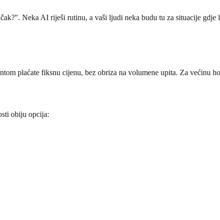
ak?". Neka AI riješi rutinu, a vaši ljudi neka budu tu za situacije gdje l
ntom plaćate fiksnu cijenu, bez obriza na volumene upita. Za većinu hot
ti obiju opcija: