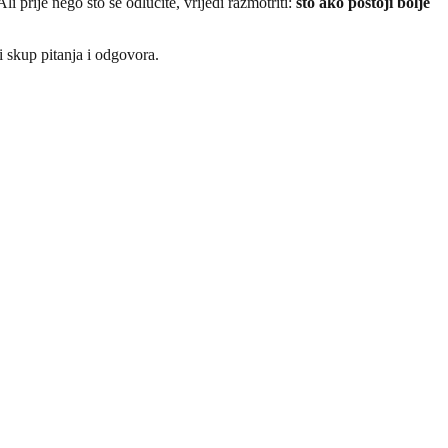
prije nego što se odlučite, vrijedi razmotriti:
što ako postoji bolje
ni skup pitanja i odgovora.