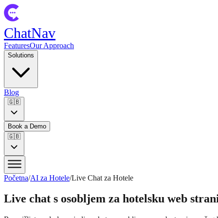
ChatNav
Features
Our Approach
Solutions
Blog
🇬🇧
Book a Demo
🇬🇧
Početna
/
AI za Hotele
/
Live Chat za Hotele
Live chat s osobljem za hotelsku web strani