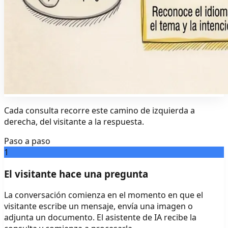
Cada consulta recorre este camino de izquierda a
derecha, del visitante a la respuesta.
Paso a paso
1
El visitante hace una pregunta
La conversación comienza en el momento en que el
visitante escribe un mensaje, envía una imagen o
adjunta un documento. El asistente de IA recibe la