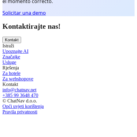
el momento correcto.
Solicitar una demo
Kontaktirajte nas!
Kontakt
Istraži
Upoznajte AI
Značajke
Usluge
Rješenja
Za hotele
Za webshopove
Kontakt
info@chatnav.net
+385 99 3648 470
© ChatNav d.o.o.
Opći uvjeti korištenja
Pravila privatnosti