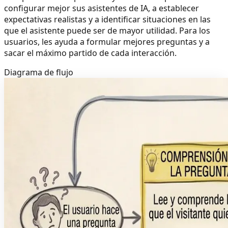
configurar mejor sus asistentes de IA, a establecer
expectativas realistas y a identificar situaciones en las
que el asistente puede ser de mayor utilidad. Para los
usuarios, les ayuda a formular mejores preguntas y a
sacar el máximo partido de cada interacción.
Diagrama de flujo