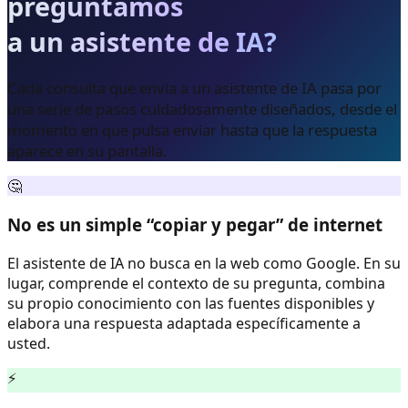
preguntamos
a un asistente de IA?
Cada consulta que envía a un asistente de IA pasa por
una serie de pasos cuidadosamente diseñados, desde el
momento en que pulsa enviar hasta que la respuesta
aparece en su pantalla.
🤔
No es un simple “copiar y pegar” de internet
El asistente de IA no busca en la web como Google. En su
lugar, comprende el contexto de su pregunta, combina
su propio conocimiento con las fuentes disponibles y
elabora una respuesta adaptada específicamente a
usted.
⚡