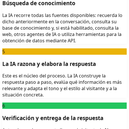
Búsqueda de conocimiento
La IA recorre todas las fuentes disponibles: recuerda lo
dicho anteriormente en la conversación, consulta su
base de conocimiento y, si está habilitado, consulta la
web, otros agentes de IA o utiliza herramientas para la
obtención de datos mediante API.
5
La IA razona y elabora la respuesta
Este es el núcleo del proceso. La IA construye la
respuesta paso a paso, evalúa qué información es más
relevante y adapta el tono y el estilo al visitante y a la
situación concreta.
6
Verificación y entrega de la respuesta