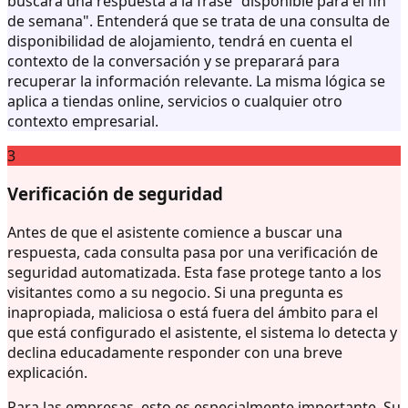
buscará una respuesta a la frase "disponible para el fin
de semana". Entenderá que se trata de una consulta de
disponibilidad de alojamiento, tendrá en cuenta el
contexto de la conversación y se preparará para
recuperar la información relevante. La misma lógica se
aplica a tiendas online, servicios o cualquier otro
contexto empresarial.
3
Verificación de seguridad
Antes de que el asistente comience a buscar una
respuesta, cada consulta pasa por una verificación de
seguridad automatizada. Esta fase protege tanto a los
visitantes como a su negocio. Si una pregunta es
inapropiada, maliciosa o está fuera del ámbito para el
que está configurado el asistente, el sistema lo detecta y
declina educadamente responder con una breve
explicación.
Para las empresas, esto es especialmente importante. Su