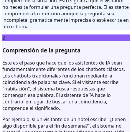
completo de la situación. Esto significa que el visitante
no necesita formular una pregunta perfecta. El asistente
comprenderá la intención aunque la pregunta sea
incompleta, gramaticalmente imprecisa o esté escrita en
otro idioma.
2
Comprensión de la pregunta
Este es el paso que hace que los asistentes de IA sean
fundamentalmente diferentes de los chatbots clásicos.
Los chatbots tradicionales funcionan mediante la
coincidencia de palabras clave. Si el visitante escribe
"habitación", el sistema busca respuestas que
contengan esa palabra. El asistente de IA hace lo
contrario: en lugar de buscar una coincidencia,
comprende el significado.
Por ejemplo, si un visitante de un hotel escribe "¿tienen
algo disponible para el fin de semana?", el sistema no