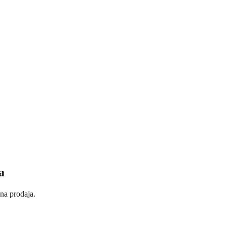
a
ena prodaja.