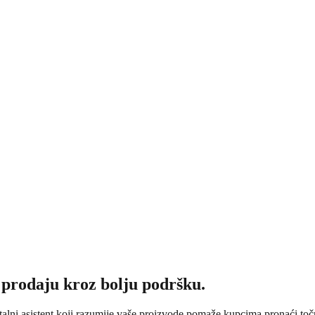
e prodaju kroz bolju podršku.
italni asistent koji razumije vaše proizvode pomaže kupcima pronaći toč