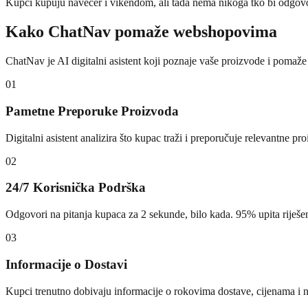
Kupci kupuju navečer i vikendom, ali tada nema nikoga tko bi odgovor
Kako ChatNav pomaže webshopovima
ChatNav je AI digitalni asistent koji poznaje vaše proizvode i pomaže
01
Pametne Preporuke Proizvoda
Digitalni asistent analizira što kupac traži i preporučuje relevantne 
02
24/7 Korisnička Podrška
Odgovori na pitanja kupaca za 2 sekunde, bilo kada. 95% upita riješen
03
Informacije o Dostavi
Kupci trenutno dobivaju informacije o rokovima dostave, cijenama i n