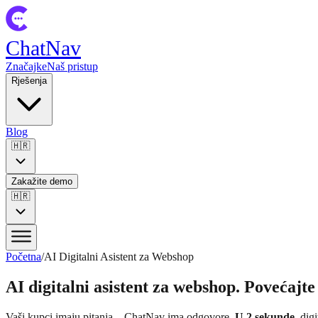
ChatNav
Značajke
Naš pristup
Rješenja
Blog
🇭🇷
Zakažite demo
🇭🇷
Početna
/
AI Digitalni Asistent za Webshop
AI digitalni asistent za webshop. Povećajt
Vaši kupci imaju pitanja – ChatNav ima odgovore.
U 2 sekunde,
dig