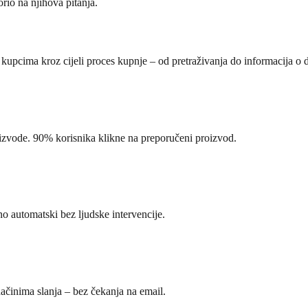
io na njihova pitanja.
 kupcima kroz cijeli proces kupnje – od pretraživanja do informacija o d
proizvode. 90% korisnika klikne na preporučeni proizvod.
o automatski bez ljudske intervencije.
ačinima slanja – bez čekanja na email.