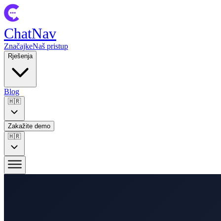
ChatNav
Značajke
Naš pristup
Rješenja
Blog
🇭🇷
Zakažite demo
🇭🇷