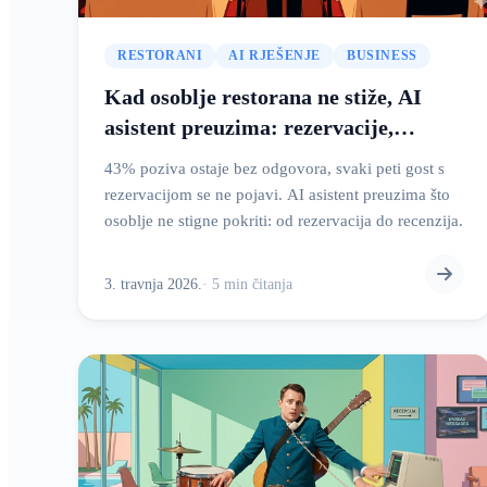
RESTORANI
AI RJEŠENJE
BUSINESS
Kad osoblje restorana ne stiže, AI
asistent preuzima: rezervacije,
recenzije i sve između
43% poziva ostaje bez odgovora, svaki peti gost s
rezervacijom se ne pojavi. AI asistent preuzima što
osoblje ne stigne pokriti: od rezervacija do recenzija.
3. travnja 2026.
·
5
min
čitanja