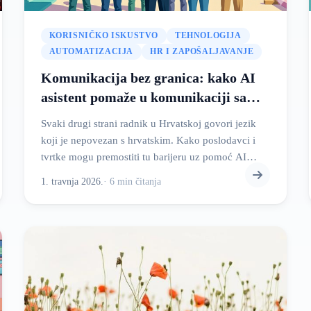
KORISNIČKO ISKUSTVO
TEHNOLOGIJA
AUTOMATIZACIJA
HR I ZAPOŠALJAVANJE
Komunikacija bez granica: kako AI
asistent pomaže u komunikaciji sa
170.723 stranih radnika u Hrvatskoj?
Svaki drugi strani radnik u Hrvatskoj govori jezik
koji je nepovezan s hrvatskim. Kako poslodavci i
tvrtke mogu premostiti tu barijeru uz pomoć AI
asistenta?
1. travnja 2026.
·
6
min
čitanja