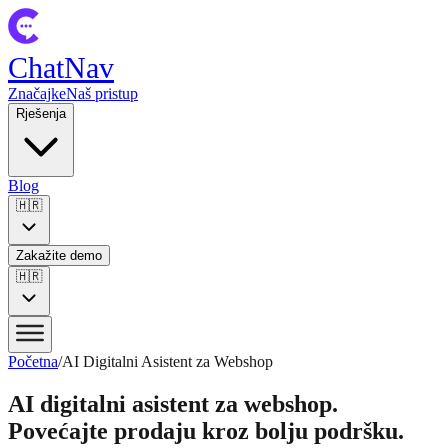
ChatNav
Značajke
Naš pristup
Rješenja
Blog
🇭🇷
Zakažite demo
🇭🇷
Početna
/
AI Digitalni Asistent za Webshop
AI digitalni asistent za webshop.
Povećajte prodaju kroz bolju podršku.