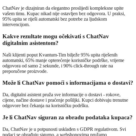
ChatNav je dizajniran da elegantno proslijedi kompleksne upite
vašem timu. Kupac nikad nije ostavljen bez odgovora. U praksi,
95% upita se riješi automatski bez potrebe za ljudskom
intervencijom.
Kakve rezultate mogu očekivati s ChatNav
digitalnim asistentom?
Naši klijenti poput Kvantum-Tim bilježe 95% upita riješenih
automatski, 65% manje opterećenje korisničke podrške, vrijeme
odgovora od samo 2 sekunde, i 90% click-through rate na
preporučene proizvode.
Može li ChatNav pomoći s informacijama o dostavi?
Da, digitalni asistent pruža sve informacije o dostavi - rokove,
cijene, načine dostave i praćenje pošiljki. Kupci dobivaju trenutne
odgovore bez čekanja na korisničku podršku.
Je li ChatNav siguran za obradu podataka kupaca?
Da, ChatNav je u potpunosti usklađen s GDPR regulativom. Svi
podaci se obrađuju sigurno, a webshopovima pružamo