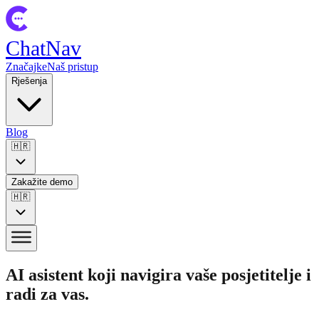
ChatNav
Značajke
Naš pristup
Rješenja
Blog
🇭🇷
Zakažite demo
🇭🇷
AI asistent koji navigira vaše posjetitelje i
radi za vas.