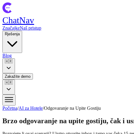
ChatNav
Značajke
Naš pristup
Rješenja
Blog
🇭🇷
Zakažite demo
🇭🇷
Početna
/
AI za Hotele
/
Odgovaranje na Upite Gostiju
Brzo odgovaranje na upite gostiju, čak i us
Poznajete li ovaj scenarij? Ujutro otvorite inbox i tamo vas čeka 15 n