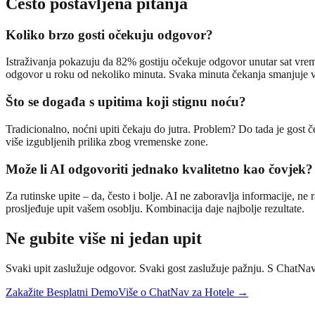
Često postavljena pitanja
Koliko brzo gosti očekuju odgovor?
Istraživanja pokazuju da 82% gostiju očekuje odgovor unutar sat vre
odgovor u roku od nekoliko minuta. Svaka minuta čekanja smanjuje vj
Što se događa s upitima koji stignu noću?
Tradicionalno, noćni upiti čekaju do jutra. Problem? Do tada je gost č
više izgubljenih prilika zbog vremenske zone.
Može li AI odgovoriti jednako kvalitetno kao čovjek?
Za rutinske upite – da, često i bolje. AI ne zaboravlja informacije, ne
prosljeđuje upit vašem osoblju. Kombinacija daje najbolje rezultate.
Ne gubite više ni jedan upit
Svaki upit zaslužuje odgovor. Svaki gost zaslužuje pažnju. S ChatNav
Zakažite Besplatni Demo
Više o ChatNav za Hotele →