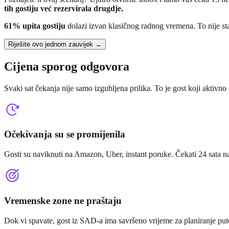
tih gostiju već rezervirala drugdje.
61% upita gostiju
dolazi izvan klasičnog radnog vremena. To nije stat
Riješite ovo jednom zauvijek →
Cijena sporog odgovora
Svaki sat čekanja nije samo izgubljena prilika. To je gost koji aktivno t
Očekivanja su se promijenila
Gosti su naviknuti na Amazon, Uber, instant poruke. Čekati 24 sata na
Vremenske zone ne praštaju
Dok vi spavate, gost iz SAD-a ima savršeno vrijeme za planiranje pu