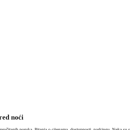
red noći
epročitanih poruka. Pitanja o cijenama, dostupnosti, parkingu. Neka su s