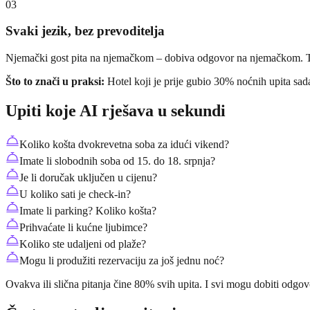
03
Svaki jezik, bez prevoditelja
Njemački gost pita na njemačkom – dobiva odgovor na njemačkom. Talij
Što to znači u praksi:
Hotel koji je prije gubio 30% noćnih upita sada 
Upiti koje AI rješava u sekundi
Koliko košta dvokrevetna soba za idući vikend?
Imate li slobodnih soba od 15. do 18. srpnja?
Je li doručak uključen u cijenu?
U koliko sati je check-in?
Imate li parking? Koliko košta?
Prihvaćate li kućne ljubimce?
Koliko ste udaljeni od plaže?
Mogu li produžiti rezervaciju za još jednu noć?
Ovakva ili slična pitanja čine 80% svih upita. I svi mogu dobiti odgo