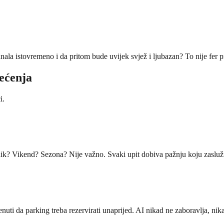
nala istovremeno i da pritom bude uvijek svjež i ljubazan? To nije fer
rećenja
i.
znik? Vikend? Sezona? Nije važno. Svaki upit dobiva pažnju koju zaslu
ti da parking treba rezervirati unaprijed. AI nikad ne zaboravlja, nik