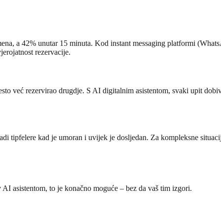
mena, a 42% unutar 15 minuta. Kod instant messaging platformi (WhatsA
erojatnost rezervacije.
esto već rezervirao drugdje. S AI digitalnim asistentom, svaki upit dob
 radi tipfelere kad je umoran i uvijek je dosljedan. Za kompleksne situaci
 AI asistentom, to je konačno moguće – bez da vaš tim izgori.