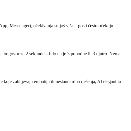
pp, Messenger), očekivanja su još viša – gosti često očekuju
iva odgovor za 2 sekunde – bilo da je 3 popodne ili 3 ujutro. Nema
je koje zahtijevaju empatiju ili nestandardna rješenja, AI elegantno