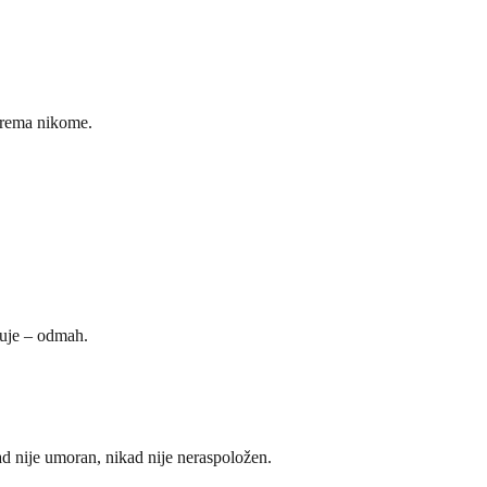
 prema nikome.
žuje – odmah.
ad nije umoran, nikad nije neraspoložen.