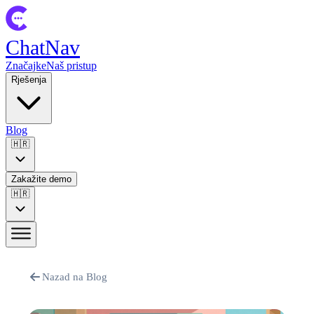
ChatNav
Značajke
Naš pristup
Rješenja
Blog
🇭🇷
Zakažite demo
🇭🇷
Nazad na Blog