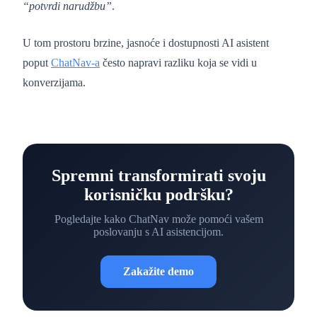
“potvrdi narudžbu”
.
U tom prostoru brzine, jasnoće i dostupnosti AI asistent
poput
ChatNav-a
često napravi razliku koja se vidi u
konverzijama.
Spremni transformirati svoju
korisničku podršku?
Pogledajte kako ChatNav može pomoći vašem
poslovanju s AI asistencijom.
Zakažite demo