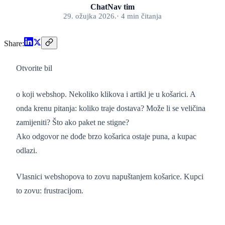
ChatNav tim
29. ožujka 2026.
·
4
min
čitanja
Share:
Otvorite bil
o koji webshop. Nekoliko klikova i artikl je u košarici. A
onda krenu pitanja: koliko traje dostava? Može li se veličina
zamijeniti? Što ako paket ne stigne?
Ako odgovor ne dođe brzo košarica ostaje puna, a kupac
odlazi.
Vlasnici webshopova to zovu napuštanjem košarice. Kupci
to zovu: frustracijom.