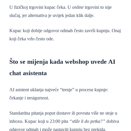
U fizičkoj trgovini kupac čeka. U
online
trgovini to nije
slučaj, jer alternativa je uvijek jedan klik dalje.
Kupac koji dobije odgovor odmah često završi kupnju. Onaj
koji čeka vrlo često ode.
Što se mijenja kada webshop uvede AI
chat asistenta
AI asistent uklanja najveće “trenje” u procesu kupnje:
čekanje i nesigurnost.
Standardna pitanja poput dostave ili povrata više ne stoje u
inboxu. Kupac koji u 23:00 pita
“stiže li do petka?”
dobiva
odgovor odmah i može nastaviti kupnju bez prekida.