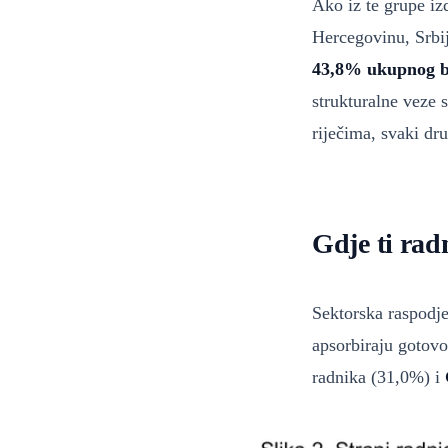
Ako iz te grupe iz
Hercegovinu, Srbi
43,8% ukupnog b
strukturalne veze 
riječima, svaki dru
Gdje ti rad
Sektorska raspodje
apsorbiraju gotovo 
radnika (31,0%) i