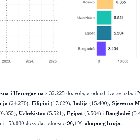
sna i Hercegovina
s 32.225 dozvola, a odmah iza se nalazi
ija
(24.278),
Filipini
(17.629),
Indija
(15.400),
Sjeverna M
(6.355),
Uzbekistan
(5.521),
Egipat
(5.504) i
Bangladeš
(3.4
ini 153.880 dozvola, odnosno
90,1% ukupnog broja
.