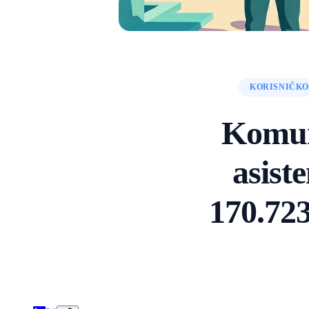
KORISNIČKO
Komun
asist
170.723