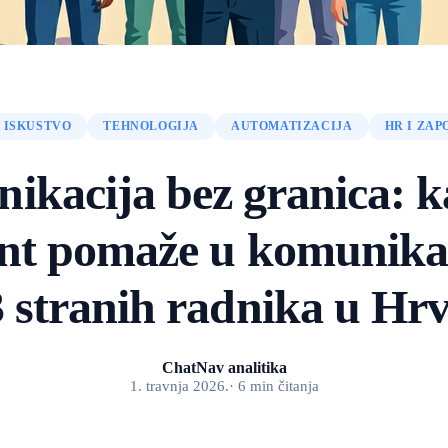
 ISKUSTVO
TEHNOLOGIJA
AUTOMATIZACIJA
HR I ZAP
ikacija bez granica: k
ent pomaže u komunikac
 stranih radnika u Hr
ChatNav analitika
1. travnja 2026.
·
6
min
čitanja