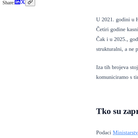
Share:
U 2021. godini u H
Četiri godine kasn
Čak i u 2025., god
strukturalni, a ne 
Iza tih brojeva st
komuniciramo s ti
Tko su zapr
Podaci
Ministarstv