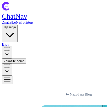
ChatNav
Značajke
Naš pristup
Rješenja
Blog
🇭🇷
Zakažite demo
🇭🇷
Nazad na Blog