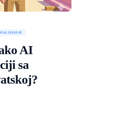
OŠALJAVANJE
ako AI
iji sa
vatskoj?