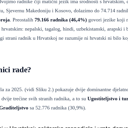
dvojimo radnike čiji matični jezik ima srodnosti s hrvatskim,
ju, Sjevernu Makedoniju i Kosovo, dolazimo do 74.714 radni
roja
. Preostalih
79.166 radnika (46,4%)
govori jezike koji
s hrvatskim: nepalski, tagalog, hindi, uzbekistanski, arapski i
gi strani radnik u Hrvatskoj ne razumije ni hrvatski ni bilo koj
nici rade?
la za 2025. (vidi Sliku 2.) pokazuje dvije dominantne djelatn
dvije trećine svih stranih radnika, a to su
Ugostiteljstvo i t
Graditeljstvo
sa 52.776 radnika (30,9%).