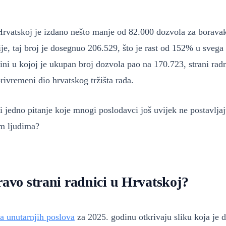
rvatskoj je izdano nešto manje od 82.000 dozvola za boravak 
ije, taj broj je dosegnuo 206.529, što je rast od 152% u svega
ini u kojoj je ukupan broj dozvola pao na 170.723, strani radn
privremeni dio hrvatskog tržišta rada.
oji jedno pitanje koje mnogi poslodavci još uvijek ne postavlja
m ljudima?
avo strani radnici u Hrvatskoj?
a unutarnjih poslova
za 2025. godinu otkrivaju sliku koja je d