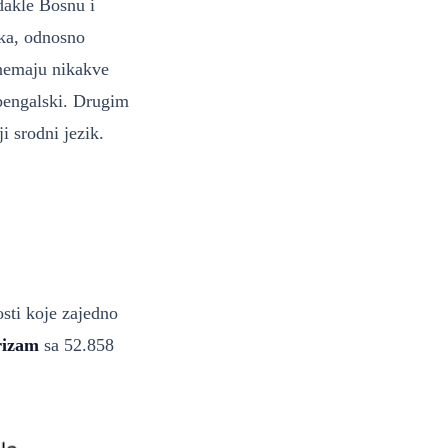
 dakle Bosnu i
ka, odnosno
 nemaju nikakve
 bengalski. Drugim
i srodni jezik.
osti koje zajedno
urizam
sa 52.858