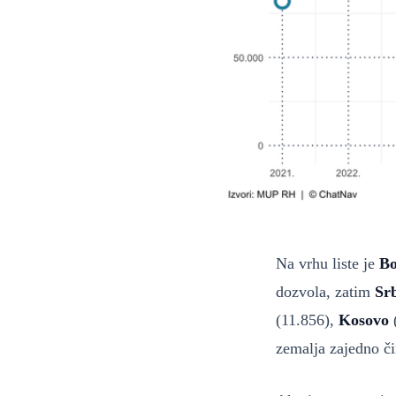
Na vrhu liste je
Bo
dozvola, zatim
Srb
(11.856),
Kosovo
zemalja zajedno č