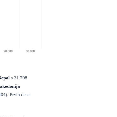
Nepal
s 31.708
akedonija
04). Prvih deset