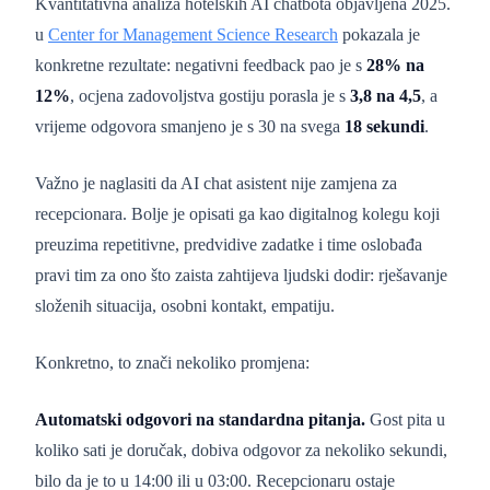
Kvantitativna analiza hotelskih AI chatbota objavljena 2025.
u
Center for Management Science Research
pokazala je
konkretne rezultate: negativni feedback pao je s
28% na
12%
, ocjena zadovoljstva gostiju porasla je s
3,8 na 4,5
, a
vrijeme odgovora smanjeno je s 30 na svega
18 sekundi
.
Važno je naglasiti da AI chat asistent nije zamjena za
recepcionara. Bolje je opisati ga kao digitalnog kolegu koji
preuzima repetitivne, predvidive zadatke i time oslobađa
pravi tim za ono što zaista zahtijeva ljudski dodir: rješavanje
složenih situacija, osobni kontakt, empatiju.
Konkretno, to znači nekoliko promjena:
Automatski odgovori na standardna pitanja.
Gost pita u
koliko sati je doručak, dobiva odgovor za nekoliko sekundi,
bilo da je to u 14:00 ili u 03:00. Recepcionaru ostaje