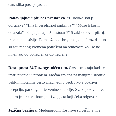
dan, slika postaje jasna:
Ponavljajući upiti bez prestanka.
"U koliko sati je
doručak?" "Ima li besplatnog parkinga?" "Može li kasni
odlazak?" "Gdje je najbliži restoran?" Svaki od ovih pitanja
traje minutu-dvije. Pomnoženo s brojem gostiju kroz dan, to
su sati radnog vremena potrošeni na odgovore koji se ne
mijenjaju od ponedjeljka do nedjelje.
Dostupnost 24/7 uz ograničen tim.
Gosti ne biraju kada će
imati pitanje ili problem. Noćna smjena na manjim i srednje
velikim hotelima često znači jednu osobu koja pokriva
recepciju, parking i interventne situacije. Svaki poziv u dva
ujutro je stres za hotel, ali i za gosta koji čeka odgovor.
Jezična barijera.
Međunarodni gosti sve su češći, a nije