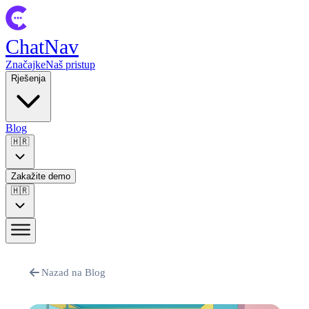
ChatNav
Značajke
Naš pristup
Rješenja
Blog
🇭🇷
Zakažite demo
🇭🇷
Nazad na Blog