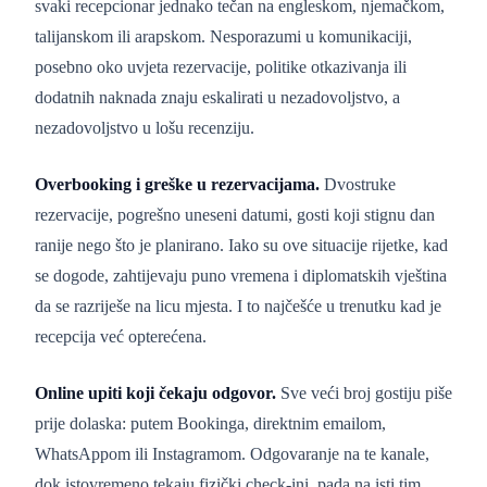
svaki recepcionar jednako tečan na engleskom, njemačkom,
talijanskom ili arapskom. Nesporazumi u komunikaciji,
posebno oko uvjeta rezervacije, politike otkazivanja ili
dodatnih naknada znaju eskalirati u nezadovoljstvo, a
nezadovoljstvo u lošu recenziju.
Overbooking i greške u rezervacijama.
Dvostruke
rezervacije, pogrešno uneseni datumi, gosti koji stignu dan
ranije nego što je planirano. Iako su ove situacije rijetke, kad
se dogode, zahtijevaju puno vremena i diplomatskih vještina
da se razriješe na licu mjesta. I to najčešće u trenutku kad je
recepcija već opterećena.
Online upiti koji čekaju odgovor.
Sve veći broj gostiju piše
prije dolaska: putem Bookinga, direktnim emailom,
WhatsAppom ili Instagramom. Odgovaranje na te kanale,
dok istovremeno tekaju fizički check-ini, pada na isti tim.