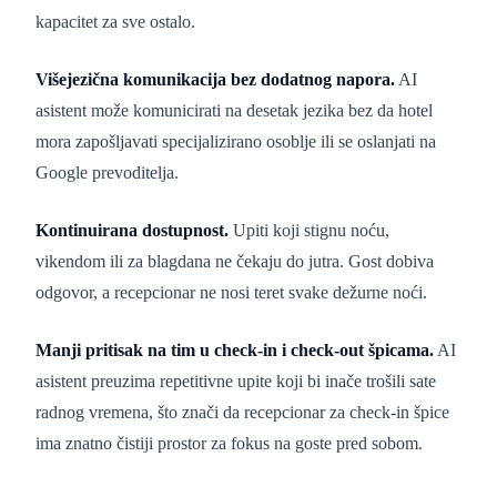
kapacitet za sve ostalo.
Višejezična komunikacija bez dodatnog napora.
AI
asistent može komunicirati na desetak jezika bez da hotel
mora zapošljavati specijalizirano osoblje ili se oslanjati na
Google prevoditelja.
Kontinuirana dostupnost.
Upiti koji stignu noću,
vikendom ili za blagdana ne čekaju do jutra. Gost dobiva
odgovor, a recepcionar ne nosi teret svake dežurne noći.
Manji pritisak na tim u check-in i check-out špicama.
AI
asistent preuzima repetitivne upite koji bi inače trošili sate
radnog vremena, što znači da recepcionar za check-in špice
ima znatno čistiji prostor za fokus na goste pred sobom.