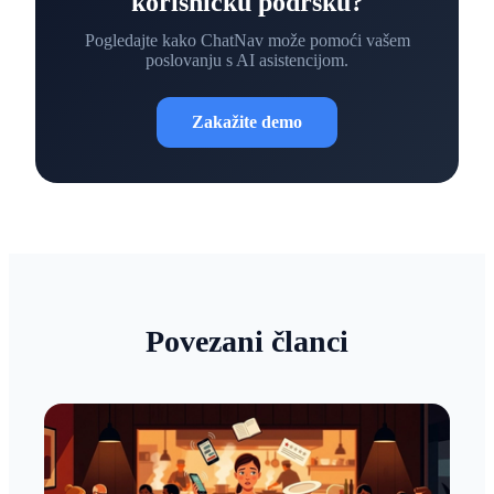
korisničku podršku?
Pogledajte kako ChatNav može pomoći vašem
poslovanju s AI asistencijom.
Zakažite demo
Povezani članci