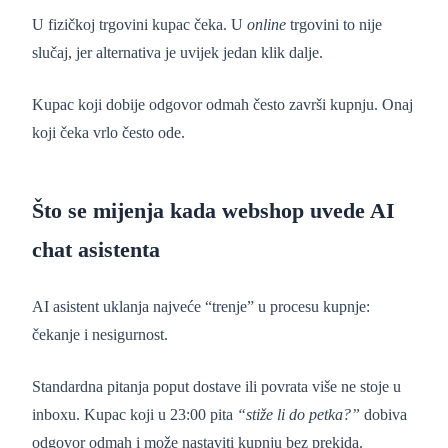
U fizičkoj trgovini kupac čeka. U
online
trgovini to nije
slučaj, jer alternativa je uvijek jedan klik dalje.
Kupac koji dobije odgovor odmah često završi kupnju. Onaj
koji čeka vrlo često ode.
Što se mijenja kada webshop uvede AI
chat asistenta
AI asistent uklanja najveće “trenje” u procesu kupnje:
čekanje i nesigurnost.
Standardna pitanja poput dostave ili povrata više ne stoje u
inboxu. Kupac koji u 23:00 pita
“stiže li do petka?”
dobiva
odgovor odmah i može nastaviti kupnju bez prekida.