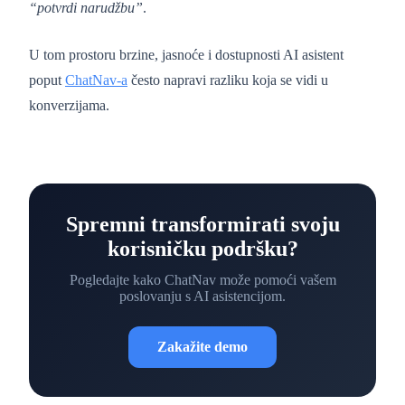
“potvrdi narudžbu”
.
U tom prostoru brzine, jasnoće i dostupnosti AI asistent
poput
ChatNav-a
često napravi razliku koja se vidi u
konverzijama.
Spremni transformirati svoju
korisničku podršku?
Pogledajte kako ChatNav može pomoći vašem
poslovanju s AI asistencijom.
Zakažite demo