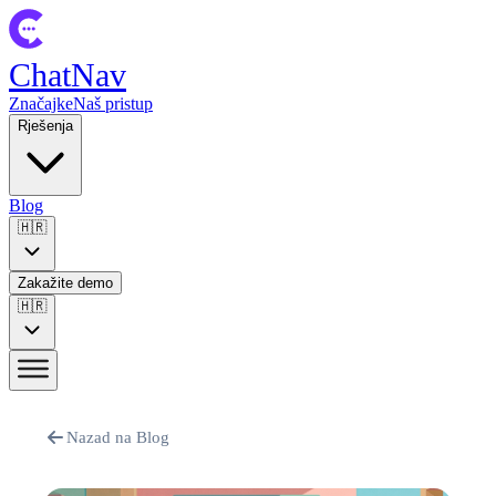
ChatNav
Značajke
Naš pristup
Rješenja
Blog
🇭🇷
Zakažite demo
🇭🇷
Nazad na Blog