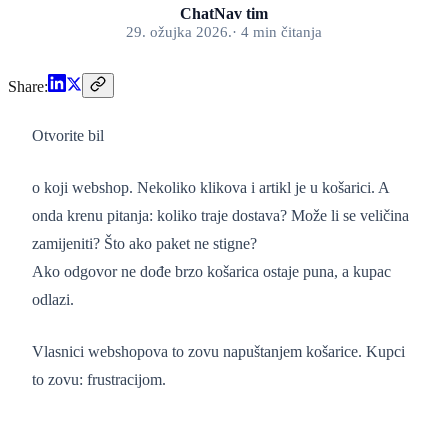
ChatNav tim
29. ožujka 2026.
·
4
min
čitanja
Share:
Otvorite bil
o koji webshop. Nekoliko klikova i artikl je u košarici. A
onda krenu pitanja: koliko traje dostava? Može li se veličina
zamijeniti? Što ako paket ne stigne?
Ako odgovor ne dođe brzo košarica ostaje puna, a kupac
odlazi.
Vlasnici webshopova to zovu napuštanjem košarice. Kupci
to zovu: frustracijom.