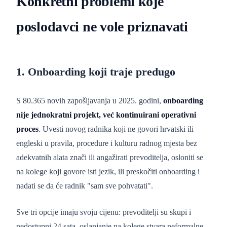
Konkretni problemi koje
poslodavci ne vole priznavati
1. Onboarding koji traje predugo
S 80.365 novih zapošljavanja u 2025. godini,
onboarding
nije jednokratni projekt, već kontinuirani operativni
proces
. Uvesti novog radnika koji ne govori hrvatski ili
engleski u pravila, procedure i kulturu radnog mjesta bez
adekvatnih alata znači ili angažirati prevoditelja, osloniti se
na kolege koji govore isti jezik, ili preskočiti onboarding i
nadati se da će radnik "sam sve pohvatati".
Sve tri opcije imaju svoju cijenu: prevoditelji su skupi i
nedostupni 24 sata, oslanjanje na kolege stvara neformalne