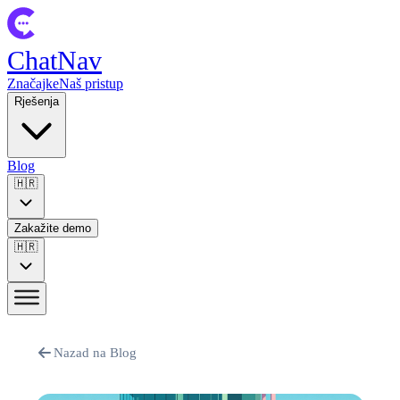
ChatNav
Značajke
Naš pristup
Rješenja
Blog
🇭🇷
Zakažite demo
🇭🇷
Nazad na Blog