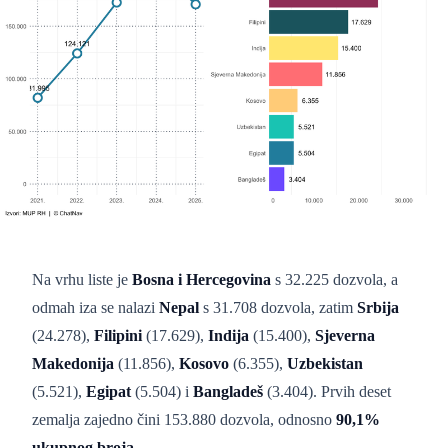
Na vrhu liste je
Bosna i Hercegovina
s 32.225 dozvola, a
odmah iza se nalazi
Nepal
s 31.708 dozvola, zatim
Srbija
(24.278),
Filipini
(17.629),
Indija
(15.400),
Sjeverna
Makedonija
(11.856),
Kosovo
(6.355),
Uzbekistan
(5.521),
Egipat
(5.504) i
Bangladeš
(3.404). Prvih deset
zemalja zajedno čini 153.880 dozvola, odnosno
90,1%
ukupnog broja
.