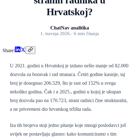
stranih radnika u
Hrvatskoj?
ChatNav analitika
1. travnja 2026.
·
6
min
čitanja
Share:
U 2021. godini u Hrvatskoj je izdano nešto manje od 82.000
dozvola za boravak i rad stranaca. Četiri godine kasnije, taj
broj je dosegnuo 206.529, što je rast od 152% u svega
nekoliko godina. Čak i u 2025., godini u kojoj je ukupan
broj dozvola pao na 170.723, strani radnici čine strukturalni,
a ne privremeni dio hrvatskog tržišta rada.
Iza tih brojeva stoji jedno pitanje koje mnogi poslodavci još
uvijek ne postavljaju glasno: kako komuniciramo s tim