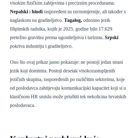
visokim fizičkim zahtjevima i preciznim procedurama.
Nepalski
i
hindi
raspoređeni su ravnomjernije, ali također s
naglaskom na graditeljstvo.
Tagalog,
odnosno jezik
filipinskih radnika, kojih je 2025. godine bilo 17.629
pretežno gravitira prema ugostiteljstvu i turizmu.
Srpski
pokriva industriju i graditeljstvo.
Ono što ovaj prikaz jasno pokazuje: ne postoji jedan strani
jezik koji dominira. Postoji desetak visokozastupljenih
jezičnih skupina, raspoređenih po različitim sektorima, koje
od poslodavca zahtijevaju komunikacijski kapacitet koji si u
klasičnom HR smislu može priuštiti tek nekolicina hrvatskih
poslodavaca.