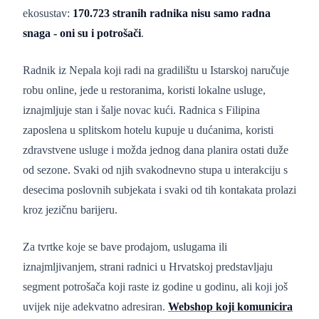
ekosustav:
170.723 stranih radnika nisu samo radna
snaga - oni su i potrošači
.
Radnik iz Nepala koji radi na gradilištu u Istarskoj naručuje
robu online, jede u restoranima, koristi lokalne usluge,
iznajmljuje stan i šalje novac kući. Radnica s Filipina
zaposlena u splitskom hotelu kupuje u dućanima, koristi
zdravstvene usluge i možda jednog dana planira ostati duže
od sezone. Svaki od njih svakodnevno stupa u interakciju s
desecima poslovnih subjekata i svaki od tih kontakata prolazi
kroz jezičnu barijeru.
Za tvrtke koje se bave prodajom, uslugama ili
iznajmljivanjem, strani radnici u Hrvatskoj predstavljaju
segment potrošača koji raste iz godine u godinu, ali koji još
uvijek nije adekvatno adresiran.
Webshop koji komunicira