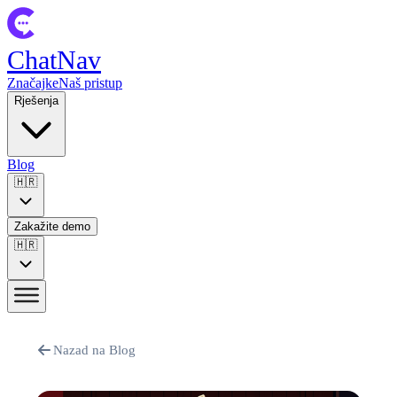
ChatNav
Značajke
Naš pristup
Rješenja
Blog
🇭🇷
Zakažite demo
🇭🇷
Nazad na Blog