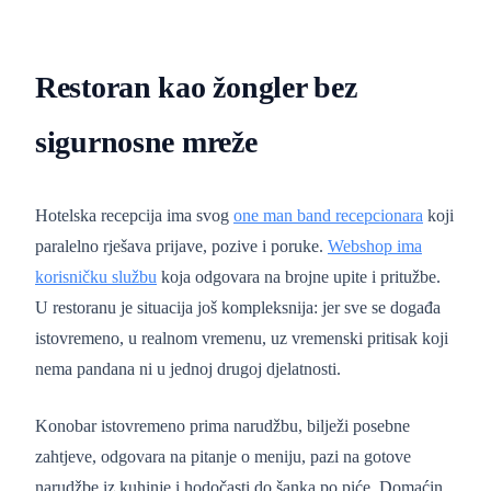
Restoran kao žongler bez
sigurnosne mreže
Hotelska recepcija ima svog
one man band recepcionara
koji
paralelno rješava prijave, pozive i poruke.
Webshop ima
korisničku službu
koja odgovara na brojne upite i pritužbe.
U restoranu je situacija još kompleksnija: jer sve se događa
istovremeno, u realnom vremenu, uz vremenski pritisak koji
nema pandana ni u jednoj drugoj djelatnosti.
Konobar istovremeno prima narudžbu, bilježi posebne
zahtjeve, odgovara na pitanje o meniju, pazi na gotove
narudžbe iz kuhinje i hodočasti do šanka po piće. Domaćin