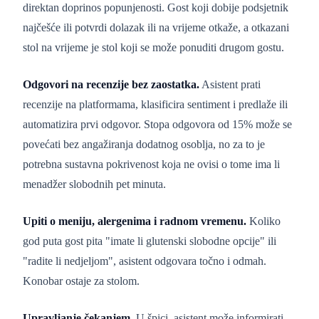
direktan doprinos popunjenosti. Gost koji dobije podsjetnik
najčešće ili potvrdi dolazak ili na vrijeme otkaže, a otkazani
stol na vrijeme je stol koji se može ponuditi drugom gostu.
Odgovori na recenzije bez zaostatka.
Asistent prati
recenzije na platformama, klasificira sentiment i predlaže ili
automatizira prvi odgovor. Stopa odgovora od 15% može se
povećati bez angažiranja dodatnog osoblja, no za to je
potrebna sustavna pokrivenost koja ne ovisi o tome ima li
menadžer slobodnih pet minuta.
Upiti o meniju, alergenima i radnom vremenu.
Koliko
god puta gost pita "imate li glutenski slobodne opcije" ili
"radite li nedjeljom", asistent odgovara točno i odmah.
Konobar ostaje za stolom.
Upravljanje čekanjem.
U špici, asistent može informirati