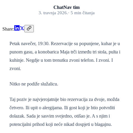
ChatNav tim
3. travnja 2026.
·
5
min
čitanja
Share:
Petak navečer, 19:30. Rezervacije su popunjene, kuhar je u
punom gasu, a konobarica Maja trči između tri stola, pulta i
kuhinje. Negdje u tom trenutku zvoni telefon. I zvoni. I
zvoni.
Nitko ne podiže služalicu.
Taj poziv je najvjerojatnije bio rezervacija za dvoje, možda
četvero. Ili upit o alergijama. Ili gost koji je htio potvrditi
dolazak. Sada je sasvim svejedno, otišao je. A s njim i
potencijalni prihod koji neće nikad dospjeti u blagajnu.